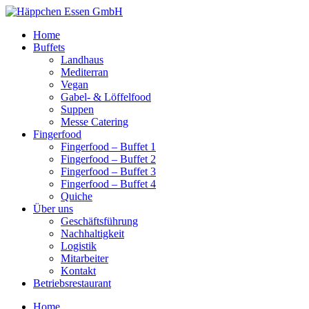
Skip
to
Home
content
Buffets
Landhaus
Mediterran
Vegan
Gabel- & Löffelfood
Suppen
Messe Catering
Fingerfood
Fingerfood – Buffet 1
Fingerfood – Buffet 2
Fingerfood – Buffet 3
Fingerfood – Buffet 4
Quiche
Über uns
Geschäftsführung
Nachhaltigkeit
Logistik
Mitarbeiter
Kontakt
Betriebsrestaurant
Home