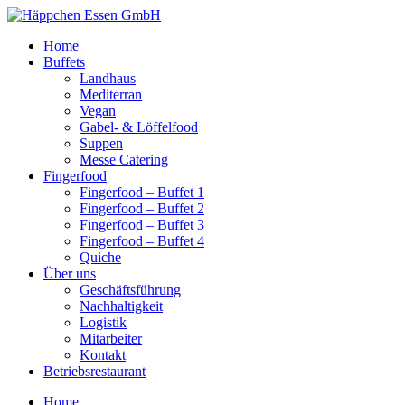
Skip
to
Home
content
Buffets
Landhaus
Mediterran
Vegan
Gabel- & Löffelfood
Suppen
Messe Catering
Fingerfood
Fingerfood – Buffet 1
Fingerfood – Buffet 2
Fingerfood – Buffet 3
Fingerfood – Buffet 4
Quiche
Über uns
Geschäftsführung
Nachhaltigkeit
Logistik
Mitarbeiter
Kontakt
Betriebsrestaurant
Home