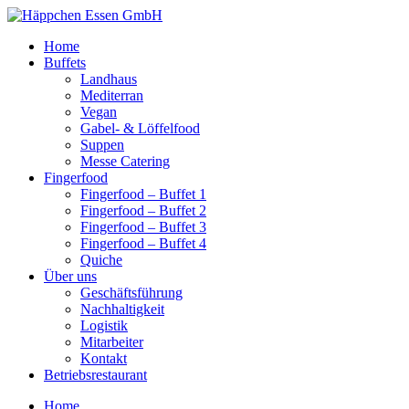
Skip
to
Home
content
Buffets
Landhaus
Mediterran
Vegan
Gabel- & Löffelfood
Suppen
Messe Catering
Fingerfood
Fingerfood – Buffet 1
Fingerfood – Buffet 2
Fingerfood – Buffet 3
Fingerfood – Buffet 4
Quiche
Über uns
Geschäftsführung
Nachhaltigkeit
Logistik
Mitarbeiter
Kontakt
Betriebsrestaurant
Home